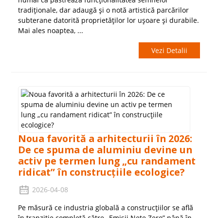
tradiționale, dar adaugă și o notă artistică parcărilor
subterane datorită proprietăților lor ușoare și durabile.
Mai ales noaptea, ...
Vezi Detalii
Noua favorită a arhitecturii în 2026:
De ce spuma de aluminiu devine un
activ pe termen lung „cu randament
ridicat” în construcțiile ecologice?
2026-04-08
Pe măsură ce industria globală a construcțiilor se află
în tranziție completă către „Emisii Nete Zero” până în