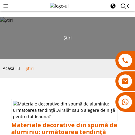
Ştiri
Acasă
Ştiri
18007928831
Materiale decorative din spumă de
aluminiu: următoarea tendință