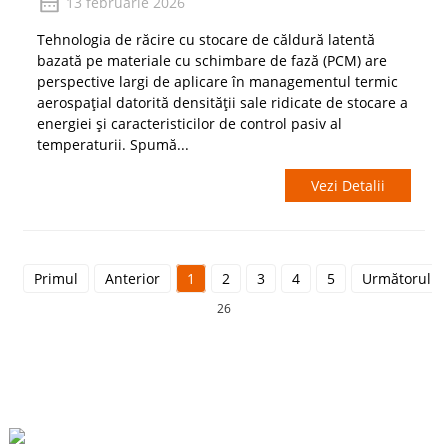
13 februarie 2026
Tehnologia de răcire cu stocare de căldură latentă
bazată pe materiale cu schimbare de fază (PCM) are
perspective largi de aplicare în managementul termic
aerospațial datorită densității sale ridicate de stocare a
energiei și caracteristicilor de control pasiv al
temperaturii. Spumă...
Vezi Detalii
Primul
Anterior
1
2
3
4
5
Următorul
26