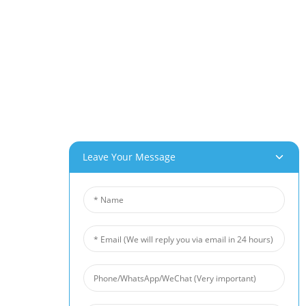
Parcul Industrial Beihai, Changhong Rd 280#, Orașul Jiujiang, Jiangxi China
0086-(0)792-8322312
Sales@chinabeihai.net
Despre Noi
Turul Fabricii
Serviciu Clienți
Potențiale De Proiect Și Aplicații
Produsele Noastre
Leave Your Message
Spumă De Aluminiu
Spumă De Cupru
Spumă De Nichel
Pâslă Din Fibră De Nichel
Pâslă Din Fibră De Titan
Covoraș Din Fibră De Oțel Inoxidabil
Plasă De Sârmă Sinterizată Metalică
Barieră Fonică