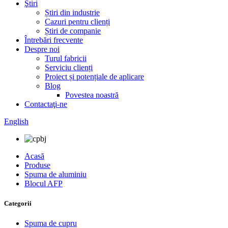
Ştiri
Știri din industrie
Cazuri pentru clienți
Știri de companie
Întrebări frecvente
Despre noi
Turul fabricii
Serviciu clienți
Proiect și potențiale de aplicare
Blog
Povestea noastră
Contactaţi-ne
English
Acasă
Produse
Spuma de aluminiu
Blocul AFP
Categorii
Spuma de cupru