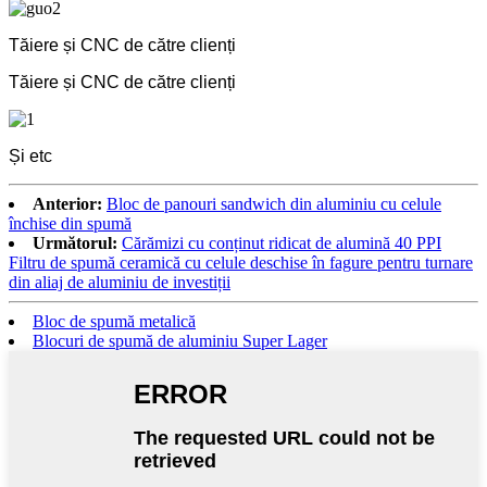
Tăiere și CNC de către clienți
Tăiere și CNC de către clienți
Și etc
Anterior:
Bloc de panouri sandwich din aluminiu cu celule
închise din spumă
Următorul:
Cărămizi cu conținut ridicat de alumină 40 PPI
Filtru de spumă ceramică cu celule deschise în fagure pentru turnare
din aliaj de aluminiu de investiții
Bloc de spumă metalică
Blocuri de spumă de aluminiu Super Lager