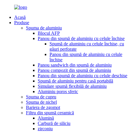
Acasă
Produse
Spuma de aluminiu
Blocul AFP
Panou din spumă de aluminiu cu celule închise
Spumă de aluminiu cu celule închise, cu
găuri perforate
Panou din spumă de aluminiu cu celule
închise
Panou sandwich din spumă de aluminiu
Panou compozit din spumă de aluminiu
Panou din spumă de aluminiu cu celule deschise
Spumă de aluminiu pentru casă portabilă
Simulare spumă flexibilă de aluminiu
Aluminiu poros sferic
Spuma de cupru
Spuma de nichel
Bariera de zgomot
Filtru din spumă ceramică
Alumină
Carbură de siliciu
zirconiu