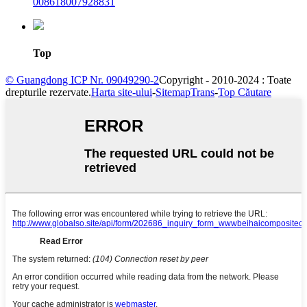
008618007928831
Top
© Guangdong ICP Nr. 09049290-2
Copyright - 2010-2024 : Toate
drepturile rezervate.
Harta site-ului
-
SitemapTrans
-
Top Căutare