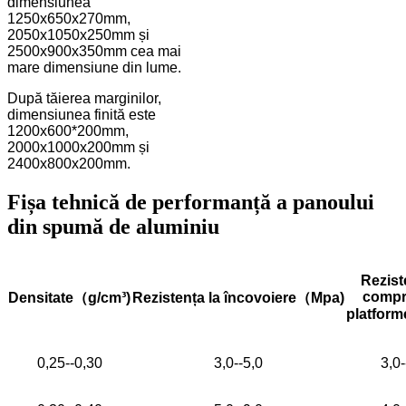
dimensiunea
1250x650x270mm,
2050x1050x250mm și
2500x900x350mm cea mai
mare dimensiune din lume.
După tăierea marginilor,
dimensiunea finită este
1200x600*200mm,
2000x1000x200mm și
2400x800x200mm.
Fișa tehnică de performanță a panoului
din spumă de aluminiu
Rezist
compr
Densitate
（
g/cm³)
Rezistența la încovoiere
（
Mpa)
platform
0,25--0,30
3,0--5,0
3,0-