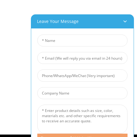
Leave Your Message
le Noastre
Ştiri
luminiu
Știri Din Industrie
Cupru
Știri De Companie
ichel
Cazuri Pentru Clienți
 Zgomot
Spumă Ceramică