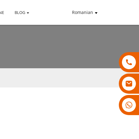
Romanian
NE
BLOG
18007928831