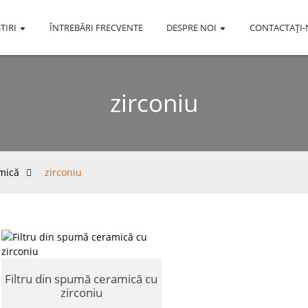
TIRI
ÎNTREBĂRI FRECVENTE
DESPRE NOI
CONTACTAŢI-
zirconiu
mică
zirconiu
Filtru din spumă ceramică cu
zirconiu