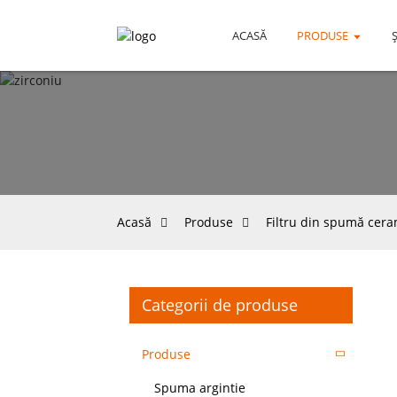
ACASĂ
PRODUSE
Ş
Acasă
Produse
Filtru din spumă cera
Categorii de produse
Produse
Spuma argintie