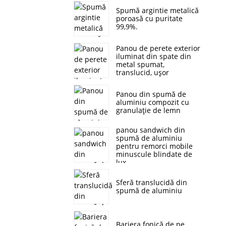
Spumă argintie metalică
poroasă cu puritate
99,9%.
Panou de perete exterior
iluminat din spate din
metal spumat,
translucid, ușor
Panou din spumă de
aluminiu compozit cu
granulație de lemn
panou sandwich din
spumă de aluminiu
pentru remorci mobile
minuscule blindate de
lux
Sferă translucidă din
spumă de aluminiu
Bariera fonică de pe