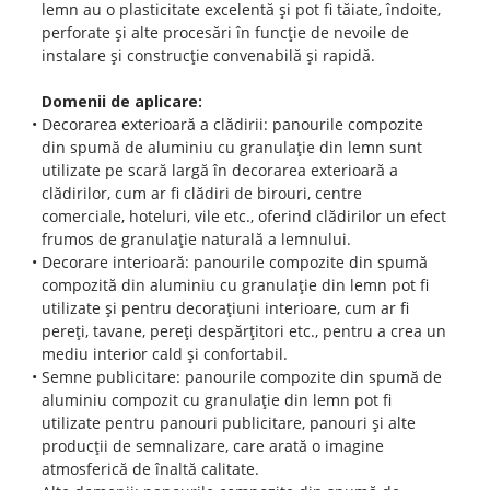
lemn au o plasticitate excelentă și pot fi tăiate, îndoite,
perforate și alte procesări în funcție de nevoile de
instalare și construcție convenabilă și rapidă.
Domenii de aplicare:
Decorarea exterioară a clădirii: panourile compozite
din spumă de aluminiu cu granulație din lemn sunt
utilizate pe scară largă în decorarea exterioară a
clădirilor, cum ar fi clădiri de birouri, centre
comerciale, hoteluri, vile etc., oferind clădirilor un efect
frumos de granulație naturală a lemnului.
Decorare interioară: panourile compozite din spumă
compozită din aluminiu cu granulație din lemn pot fi
utilizate și pentru decorațiuni interioare, cum ar fi
pereți, tavane, pereți despărțitori etc., pentru a crea un
mediu interior cald și confortabil.
Semne publicitare: panourile compozite din spumă de
aluminiu compozit cu granulație din lemn pot fi
utilizate pentru panouri publicitare, panouri și alte
producții de semnalizare, care arată o imagine
atmosferică de înaltă calitate.