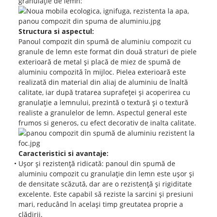
granulație de lemn:
Structura si aspectul:
Panoul compozit din spumă de aluminiu compozit cu
granule de lemn este format din două straturi de piele
exterioară de metal și placă de miez de spumă de
aluminiu compozită în mijloc. Pielea exterioară este
realizată din material din aliaj de aluminiu de înaltă
calitate, iar după tratarea suprafeței și acoperirea cu
granulație a lemnului, prezintă o textură și o textură
realiste a granulelor de lemn. Aspectul general este
frumos si generos, cu efect decorativ de inalta calitate.
Caracteristici si avantaje:
Ușor și rezistență ridicată: panoul din spumă de
aluminiu compozit cu granulație din lemn este ușor și
de densitate scăzută, dar are o rezistență și rigiditate
excelente. Este capabil să reziste la sarcini și presiuni
mari, reducând în același timp greutatea proprie a
clădirii.