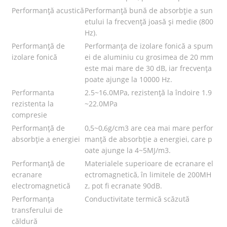
Performanță acustică
Performanță bună de absorbție a sun
etului la frecvență joasă și medie (800
Hz).
Performanță de
Performanța de izolare fonică a spum
izolare fonică
ei de aluminiu cu grosimea de 20 mm
este mai mare de 30 dB, iar frecvența
poate ajunge la 10000 Hz.
Performanta
2.5~16.0MPa, rezistență la îndoire 1.9
rezistenta la
~22.0MPa
compresie
Performanță de
0,5~0,6g/cm3 are cea mai mare perfor
absorbție a energiei
manță de absorbție a energiei, care p
oate ajunge la 4~5MJ/m3.
Performanță de
Materialele superioare de ecranare el
ecranare
ectromagnetică, în limitele de 200MH
electromagnetică
z, pot fi ecranate 90dB.
Performanța
Conductivitate termică scăzută
transferului de
căldură