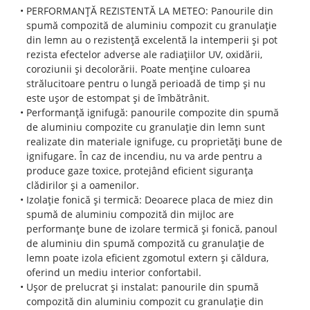
PERFORMANȚĂ REZISTENTĂ LA METEO: Panourile din
spumă compozită de aluminiu compozit cu granulație
din lemn au o rezistență excelentă la intemperii și pot
rezista efectelor adverse ale radiațiilor UV, oxidării,
coroziunii și decolorării. Poate menține culoarea
strălucitoare pentru o lungă perioadă de timp și nu
este ușor de estompat și de îmbătrânit.
Performanță ignifugă: panourile compozite din spumă
de aluminiu compozite cu granulație din lemn sunt
realizate din materiale ignifuge, cu proprietăți bune de
ignifugare. În caz de incendiu, nu va arde pentru a
produce gaze toxice, protejând eficient siguranța
clădirilor și a oamenilor.
Izolație fonică și termică: Deoarece placa de miez din
spumă de aluminiu compozită din mijloc are
performanțe bune de izolare termică și fonică, panoul
de aluminiu din spumă compozită cu granulație de
lemn poate izola eficient zgomotul extern și căldura,
oferind un mediu interior confortabil.
Ușor de prelucrat și instalat: panourile din spumă
compozită din aluminiu compozit cu granulație din