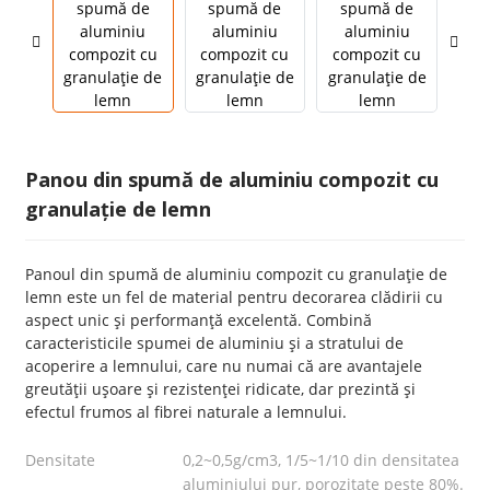
Panou din spumă de aluminiu compozit cu
granulație de lemn
Panoul din spumă de aluminiu compozit cu granulație de
lemn este un fel de material pentru decorarea clădirii cu
aspect unic și performanță excelentă. Combină
caracteristicile spumei de aluminiu și a stratului de
acoperire a lemnului, care nu numai că are avantajele
greutății ușoare și rezistenței ridicate, dar prezintă și
efectul frumos al fibrei naturale a lemnului.
Densitate
0,2~0,5g/cm3, 1/5~1/10 din densitatea
aluminiului pur, porozitate peste 80%.