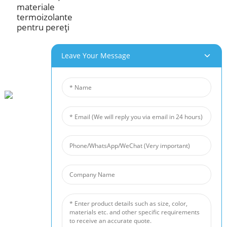
materiale
termoizolante
pentru pereți
Leave Your Message
Parcul Industrial Beihai, Changhong Rd 280#, Orașul Jiujiang, Jiangxi China
0086-(0)792-8322312
Sales@chinabeihai.net
Despre Noi
Turul Fabricii
Serviciu Clienți
Proiect Și Potențiale De Aplicare
Produsele Noastre